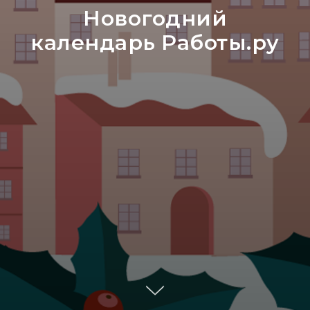
Новогодний
календарь Работы.ру